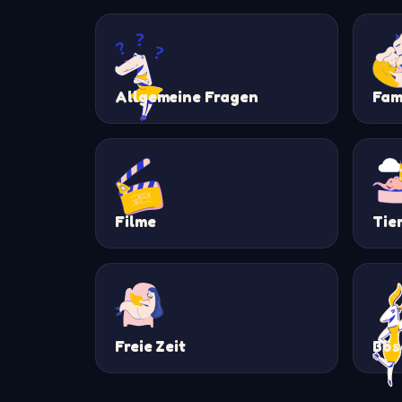
Allgemeine Fragen
Fam
Filme
Tie
Freie Zeit
Bös