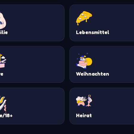
ilie
Lebensmittel
re
Weihnachten
e/18+
Heirat