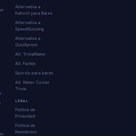
Alternativa a
un
Kahoot para Bares
Alternativa a
SpeedQuizzing
Alternativa a
QuizXpress
Alt. TriviaMaker
Alt. Factile
Sporcle para bares
Alt. Water Cooler
Trivia
a
LEGAL
a
Politica de
Privacidad
Politica de
Reembolso
am