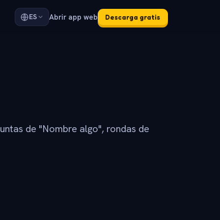
Abrir app web
ES
Descarga gratis
guntas de "Nombre algo", rondas de