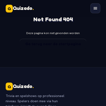
Quizado
.
Q
Not Found 404
Deze pagina kon niet gevonden worden
Ga terug naar de startpagina
Quizado
.
Q
Trivia en spelshows op professioneel
niveau. Spelers doen mee via hun