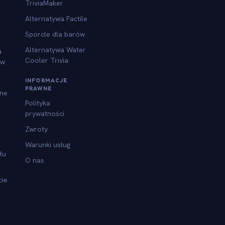
TriviaMaker
Alternatywa Factile
Sporcle dla barów
Alternatywa Water
a
Cooler Trivia
ów
INFORMACJE
PRAWNE
jne
Polityka
prywatności
Zwroty
Warunki usług
łu
O nas
cie