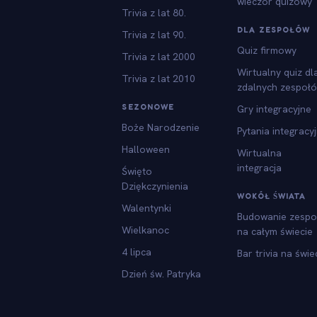
wieczór quizowy
Trivia z lat 80.
DLA ZESPOŁÓW
Trivia z lat 90.
Quiz firmowy
Trivia z lat 2000
Wirtualny quiz dl
Trivia z lat 2010
zdalnych zespoł
SEZONOWE
Gry integracyjne
Boże Narodzenie
Pytania integracy
Halloween
Wirtualna
integracja
Święto
Dziękczynienia
WOKÓŁ ŚWIATA
Walentynki
Budowanie zespo
Wielkanoc
na całym świecie
4 lipca
Bar trivia na świe
Dzień św. Patryka