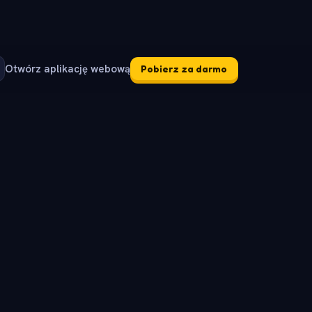
Otwórz aplikację webową
Pobierz za darmo