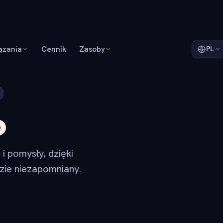
ązania
Cennik
Zasoby
PL
o
i pomysły, dzięki
zie niezapomniany.