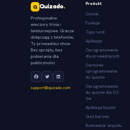
Produkt
Quizado
.
Q
Cennik
Profesjonalne
Funkcje
wieczory trivia i
teleturniejowe. Gracze
Typy rund
dołączają z telefonów,
Aplikacje
Ty prowadzisz show.
Bez sprzętu, bez
Oprogramowanie
pobierania dla
dla prowadzących
publiczności.
Darmowe
oprogramowanie
do quizów
Oprogramowanie
support@quizado.com
do quizów dla DJ-
ów
Aplikacja buzzer
Quiz barowy
Budowanie zespołu