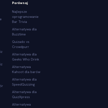
Porównaj
Najlepsze
oprogramowanie
we
Bar Trivia
Alternatywa dla
Buzztime
Quizado vs
Crowdpurr
iz
Alternatywa dla
Geeks Who Drink
iz
Alternatywa
Kahoot dla barów
Alternatywa dla
SpeedQuizzing
ór
Alternatywa dla
QuizXpress
Alternatywa