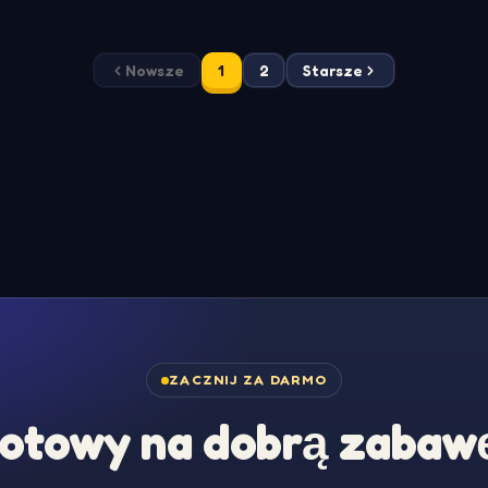
Nowsze
1
2
Starsze
ZACZNIJ ZA DARMO
otowy na dobrą zabaw