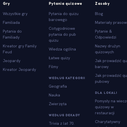
Gry
Pytania quizowe
Zasoby
Wszystkie gry
Pytania do quizu
Blog
barowego
Familiada
Materiały praso
Cotygodniowe
Pytania do
Pytanie &
pytania do pub
Familiady
Odpowiedzi
quizu
Kreator gry Family
Nazwy drużyn
Wiedza ogólna
Feud
quizowych
Łatwe quizy
Jeopardy
Jak prowadzić qu
Filmy
barowy
Kreator Jeopardy
Jak prowadzić qu
WEDŁUG KATEGORII
pubowy
Geografia
DLA LOKALI
Nauka
Pomysły na wiecz
Zwierzęta
quizowy w
restauracji
WEDŁUG DEKADY
Charytatywny
Trivia z lat 70.