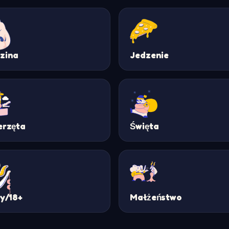
zina
Jedzenie
erzęta
Święta
ty/18+
Małżeństwo