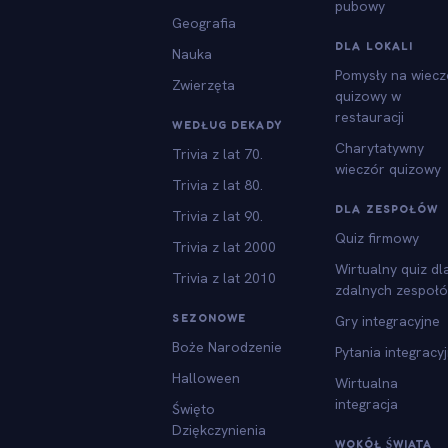
pubowy
Geografia
DLA LOKALI
Nauka
Pomysły na wiecz
Zwierzęta
quizowy w
restauracji
WEDŁUG DEKADY
Charytatywny
Trivia z lat 70.
wieczór quizowy
Trivia z lat 80.
DLA ZESPOŁÓW
Trivia z lat 90.
Quiz firmowy
Trivia z lat 2000
Wirtualny quiz dl
Trivia z lat 2010
zdalnych zespoł
SEZONOWE
Gry integracyjne
Boże Narodzenie
Pytania integracy
Halloween
Wirtualna
integracja
Święto
Dziękczynienia
WOKÓŁ ŚWIATA