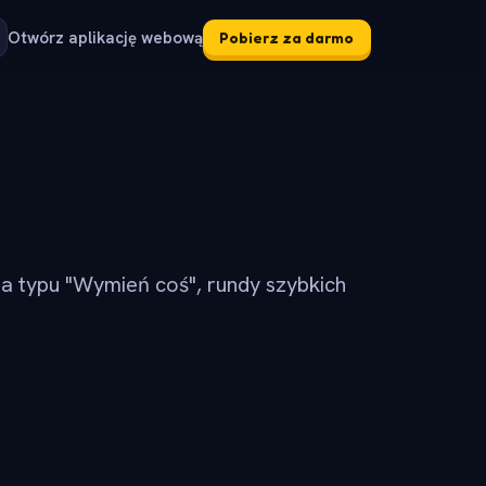
Otwórz aplikację webową
Pobierz za darmo
ia typu "Wymień coś", rundy szybkich