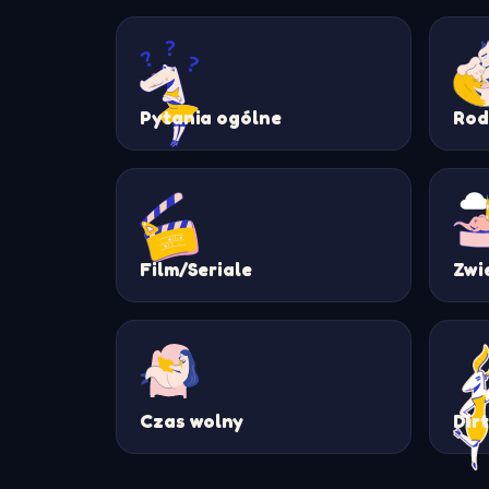
Pytania ogólne
Rod
Film/Seriale
Zwi
Czas wolny
Dir