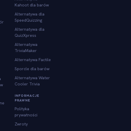
Kahoot dla barów
Alternatywa dla
SpeedQuizzing
ór
Alternatywa dla
QuizXpress
Alternatywa
TriviaMaker
Alternatywa Factile
Sporcle dla barów
Alternatywa Water
a
Cooler Trivia
ów
INFORMACJE
PRAWNE
jne
Polityka
prywatności
Zwroty