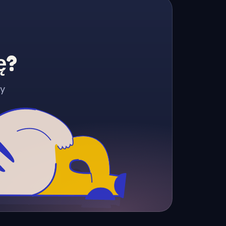
ę?
zy