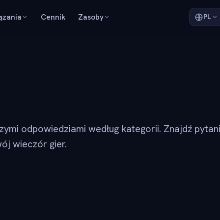
ązania
Cennik
Zasoby
PL
szymi odpowiedziami według kategorii. Znajdź pytan
ój wieczór gier.