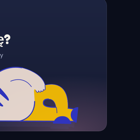
ę?
zy