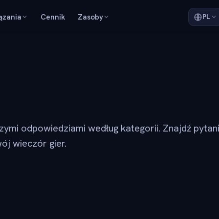
ązania
Cennik
Zasoby
PL
szymi odpowiedziami według kategorii. Znajdź pytan
ój wieczór gier.