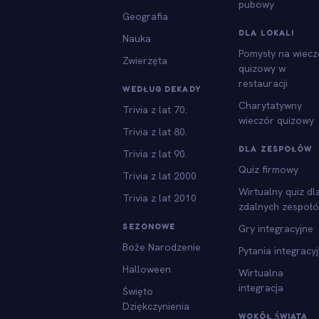
pubowy
Geografia
DLA LOKALI
Nauka
Pomysły na wiecz
Zwierzęta
quizowy w
restauracji
WEDŁUG DEKADY
Charytatywny
Trivia z lat 70.
wieczór quizowy
Trivia z lat 80.
DLA ZESPOŁÓW
Trivia z lat 90.
Quiz firmowy
Trivia z lat 2000
Wirtualny quiz dl
Trivia z lat 2010
zdalnych zespoł
SEZONOWE
Gry integracyjne
Boże Narodzenie
Pytania integracy
Halloween
Wirtualna
integracja
Święto
Dziękczynienia
WOKÓŁ ŚWIATA