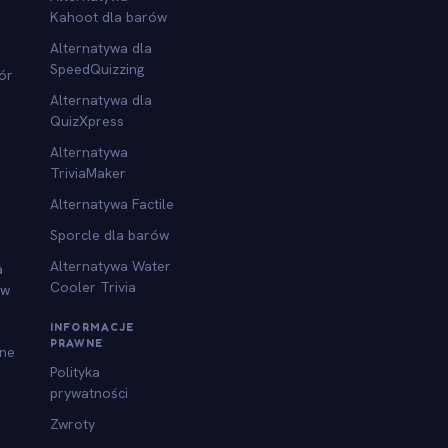
Kahoot dla barów
Alternatywa dla
SpeedQuizzing
ór
Alternatywa dla
QuizXpress
Alternatywa
TriviaMaker
Alternatywa Factile
Sporcle dla barów
Alternatywa Water
a
Cooler Trivia
ów
INFORMACJE
PRAWNE
jne
Polityka
prywatności
Zwroty