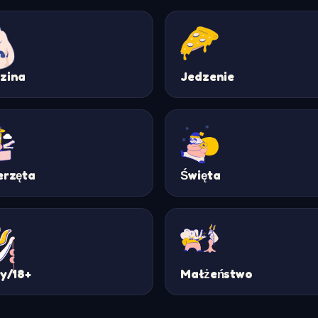
zina
Jedzenie
erzęta
Święta
ty/18+
Małżeństwo