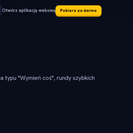
Otwórz aplikację webową
Pobierz za darmo
ia typu "Wymień coś", rundy szybkich