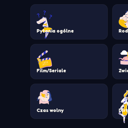
Pytania ogólne
Rod
Film/Seriale
Zwi
Czas wolny
Dir