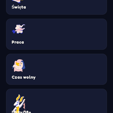
Święta
Praca
Czas wolny
Dirty/18+