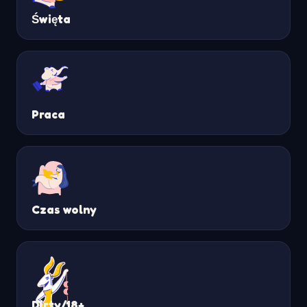
Święta
Praca
Czas wolny
Dirty/18+