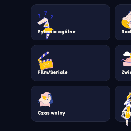
Pytania ogólne
Rod
Film/Seriale
Zwi
Czas wolny
Dir