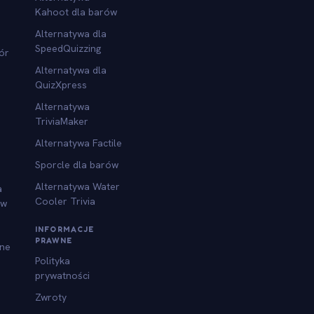
Kahoot dla barów
Alternatywa dla
SpeedQuizzing
ór
Alternatywa dla
QuizXpress
Alternatywa
TriviaMaker
Alternatywa Factile
Sporcle dla barów
Alternatywa Water
a
Cooler Trivia
ów
INFORMACJE
PRAWNE
jne
Polityka
prywatności
Zwroty