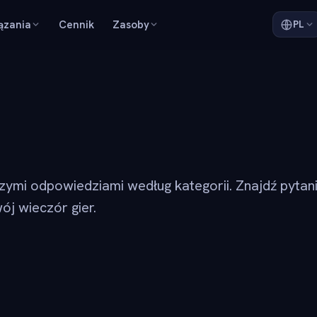
ązania
Cennik
Zasoby
PL
szymi odpowiedziami według kategorii. Znajdź pytan
ój wieczór gier.