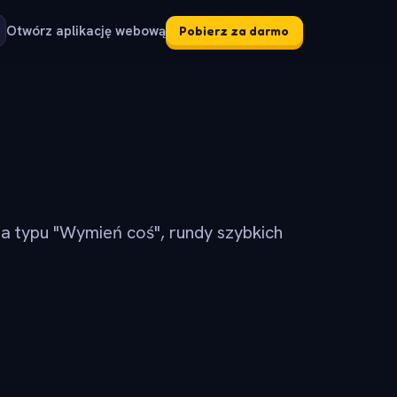
Otwórz aplikację webową
Pobierz za darmo
ia typu "Wymień coś", rundy szybkich