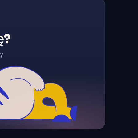
ę?
zy