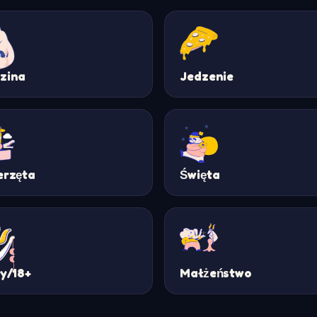
zina
Jedzenie
erzęta
Święta
ty/18+
Małżeństwo