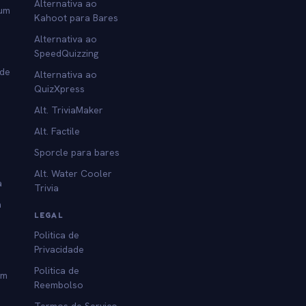
Alternativa ao
 um
Kahoot para Bares
Alternativa ao
SpeedQuizzing
 de
Alternativa ao
QuizXpress
Alt. TriviaMaker
Alt. Factile
Sporcle para bares
Alt. Water Cooler
a
Trivia
a
LEGAL
Politica de
Privacidade
Politica de
am
Reembolso
Termos de Servico