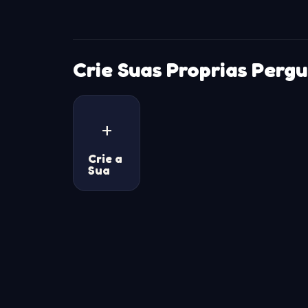
Crie Suas Proprias Perg
+
Crie a
Sua