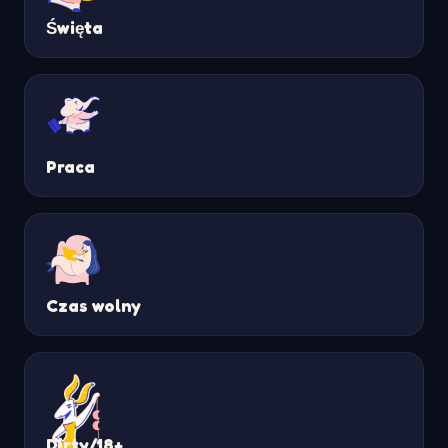
Święta
Praca
Czas wolny
Dirty/18+