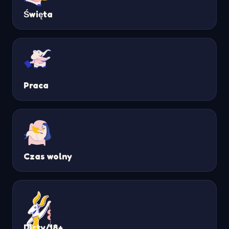
Święta
Praca
Czas wolny
Dirty/18+