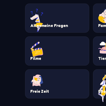
Allgemeine Fragen
Fam
Filme
Tie
Freie Zeit
Bös