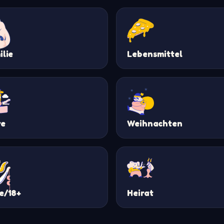
ilie
Lebensmittel
re
Weihnachten
e/18+
Heirat