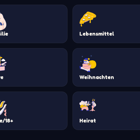
ilie
Lebensmittel
re
Weihnachten
e/18+
Heirat