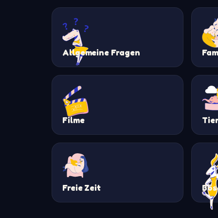
Allgemeine Fragen
Fam
Filme
Tie
Freie Zeit
Bös