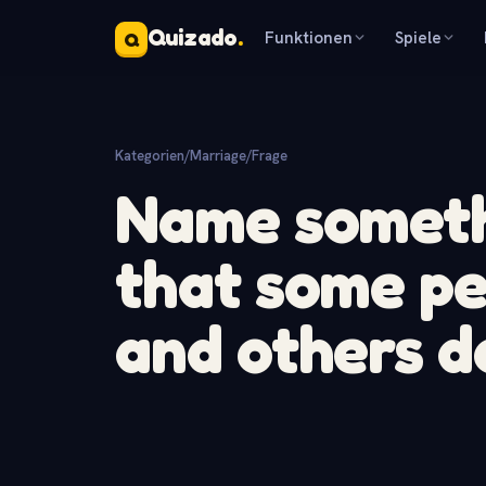
Quizado
.
Funktionen
Spiele
Q
Kategorien
/
Marriage
/
Frage
Name someth
that some pe
and others d