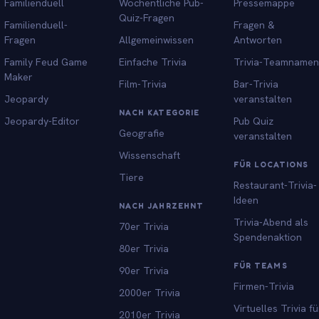
Familienduell
Wöchentliche Pub-
Pressemappe
Quiz-Fragen
Familienduell-
Fragen &
Fragen
Allgemeinwissen
Antworten
Family Feud Game
Einfache Trivia
Trivia-Teamnamen
Maker
Film-Trivia
Bar-Trivia
Jeopardy
veranstalten
NACH KATEGORIE
Jeopardy-Editor
Pub Quiz
Geografie
veranstalten
Wissenschaft
FÜR LOCATIONS
Tiere
Restaurant-Trivia-
Ideen
NACH JAHRZEHNT
Trivia-Abend als
70er Trivia
Spendenaktion
80er Trivia
FÜR TEAMS
90er Trivia
Firmen-Trivia
2000er Trivia
Virtuelles Trivia fü
2010er Trivia