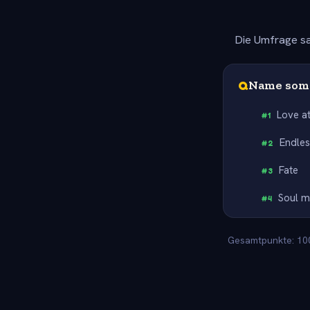
Die Umfrage sa
Q
Name some
Love at
#
1
Endles
#
2
Fate
#
3
Soul m
#
4
Gesamtpunkte: 100.