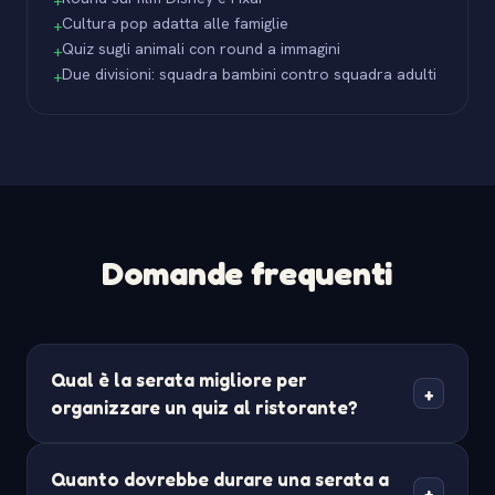
+
Cultura pop adatta alle famiglie
+
Quiz sugli animali con round a immagini
+
Due divisioni: squadra bambini contro squadra adulti
+
Domande frequenti
Qual è la serata migliore per
+
organizzare un quiz al ristorante?
Martedì e mercoledì sono le serate infrasettimanali
Quanto dovrebbe durare una serata a
più comuni e spesso le più fiacche, ed è proprio per
+