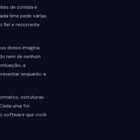
ites de comida e
cada time pede várias
 fiel e recorrente
dos donos imagina.
ado nem de nenhum
ontuação, a
presentar enquanto a
formatos, estruturas
 Cada uma foi
do software que você