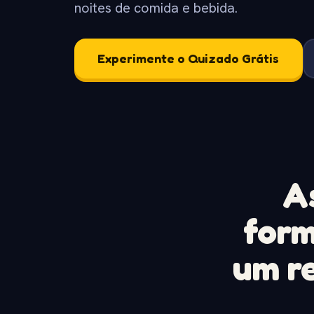
noites de comida e bebida.
Experimente o Quizado Grátis
As
form
um r