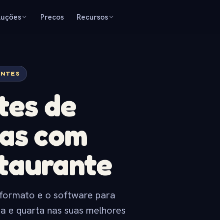
luções
Precos
Recursos
ANTES
tes de
as com
staurante
e formato e o software para
ça e quarta nas suas melhores