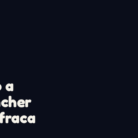
o a
ncher
fraca