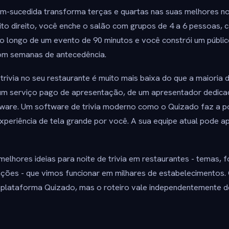
bem-sucedida transforma terças e quartas nas suas melhores no
to direito, você enche o salão com grupos de 4 a 6 pessoas, 
 longo de um evento de 90 minutos e você constrói um público
om semanas de antecedência.
 trivia no seu restaurante é muito mais baixa do que a maioria 
 um serviço pago de apresentação, de um apresentador dedic
ware. Um software de trivia moderno como o Quizado faz a p
periência de tela grande por você. A sua equipe atual pode a
melhores ideias para noite de trivia em restaurantes - temas, 
ções - que vimos funcionar em milhares de estabelecimentos.
plataforma Quizado, mas o roteiro vale independentemente 