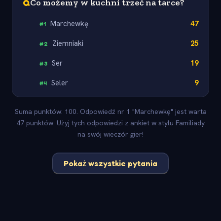
Q
Co możemy w kuchni trzeć na tarce?
Marchewkę
47
#
1
Ziemniaki
25
#
2
Ser
19
#
3
Seler
9
#
4
Suma punktów: 100. Odpowiedź nr 1 "Marchewkę" jest warta
47 punktów. Użyj tych odpowiedzi z ankiet w stylu Familiady
na swój wieczór gier!
Pokaż wszystkie pytania