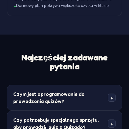
Darmowy plan pokrywa większość użytku w klasie
+
Najczęściej zadawane
pytania
Czym jest oprogramowanie do
+
prowadzenia quizów?
Oprogramowanie do prowadzenia quizów to
Czy potrzebuję specjalnego sprzętu,
platforma, która pomaga Ci prowadzić wydarzenia
+
aby prowadzić quiz z Quizado?
quizowe na żywo. Quizado obsługuje dostarczanie