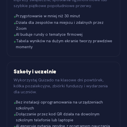
szybkie piątkowe popołudniowe przerwy.
Przygotowanie w mniej niż 30 minut
+
Działa dla zespołów na miejscu i zdalnych przez
+
Zoom
AI buduje rundy o tematyce firmowej
+
Tabela wyników na dużym ekranie tworzy prawdziwe
+
momenty
Szkoły i uczelnie
Wykorzystaj Quizado na klasowe dni powtórek,
kółka pozalekcyjne, zbiórki funduszy i wydarzenia
dla uczniów.
Bez instalacji oprogramowania na urządzeniach
+
szkolnych
Dołączanie przez kod QR działa na dowolnym
+
szkolnym telefonie lub laptopie
AI generuje pytania zgodne z programem nauczania
+