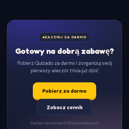
gracze dołączają z telefonu lub laptopa, podczas
gdy Ty prowadzisz show skądkolwiek. Tabela
wyników i punktacja działają tak samo jak na miejscu.
ZACZNIJ ZA DARMO
Gotowy na dobrą zabawę?
Pobierz Quizado za darmo i zorganizuj swój
pierwszy wieczór trivia już dziś!
Pobierz za darmo
Zobacz cennik
Zaufało nam ponad 5 000 prowadzących