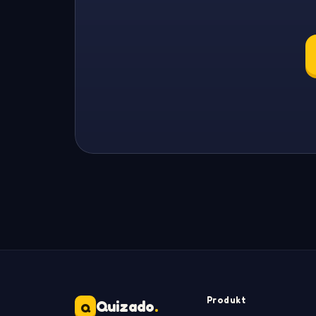
Produkt
Quizado
.
Q