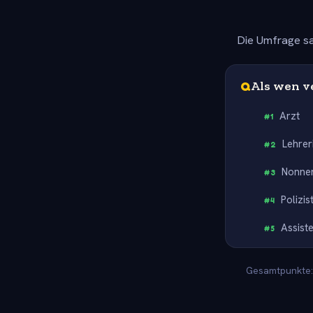
Die Umfrage sa
Q
Als wen v
Arzt
#
1
Lehrer
#
2
Nonnen
#
3
Polizis
#
4
Assiste
#
5
Gesamtpunkte: 