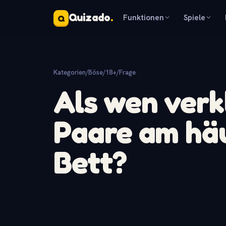
Quizado
.
Funktionen
Spiele
Q
Kategorien
/
Böse/18+
/
Frage
Als wen verk
Paare am häu
Bett?