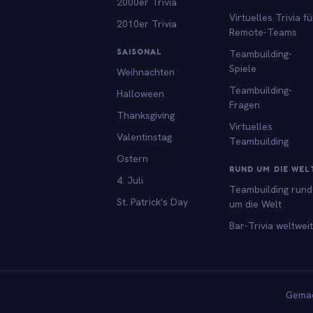
2000er Trivia
Virtuelles Trivia fü
2010er Trivia
Remote-Teams
SAISONAL
Teambuilding-
Spiele
Weihnachten
Teambuilding-
Halloween
Fragen
Thanksgiving
Virtuelles
Valentinstag
Teambuilding
Ostern
RUND UM DIE WEL
4. Juli
Teambuilding rund
St. Patrick's Day
um die Welt
Bar-Trivia weltweit
Gemac