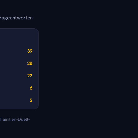
frageantworten.
39
28
22
6
5
Familien-Duell-