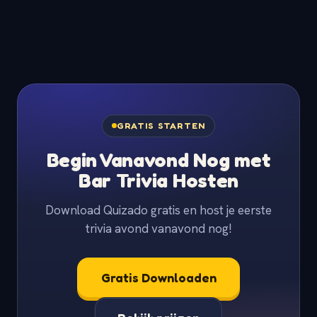
Alles daarvan. Native apps voor macOS, Windows,
Linux, iOS en Android. De browserversie werkt op
elke moderne computer. Kies wat het beste past bij
je locatie of klaslokaal.
GRATIS STARTEN
Begin Vanavond Nog met
Bar Trivia Hosten
Download Quizado gratis en host je eerste
trivia avond vanavond nog!
Gratis Downloaden