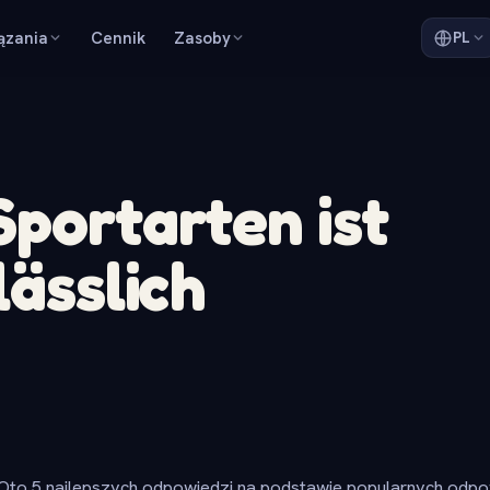
ązania
Cennik
Zasoby
PL
Sportarten ist
lässlich
Oto 5 najlepszych odpowiedzi na podstawie popularnych odpow