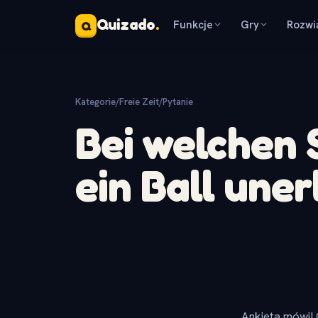
Quizado
.
Funkcje
Gry
Rozwi
Q
Kategorie
/
Freie Zeit
/
Pytanie
Bei welchen 
ein Ball uner
Ankieta mówi! 