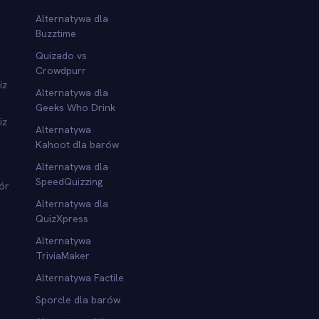
Alternatywa dla
Buzztime
Quizado vs
Crowdpurr
iz
Alternatywa dla
Geeks Who Drink
iz
Alternatywa
Kahoot dla barów
Alternatywa dla
SpeedQuizzing
ór
Alternatywa dla
QuizXpress
Alternatywa
TriviaMaker
Alternatywa Factile
Sporcle dla barów