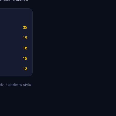
35
19
18
15
13
zi z ankiet w stylu