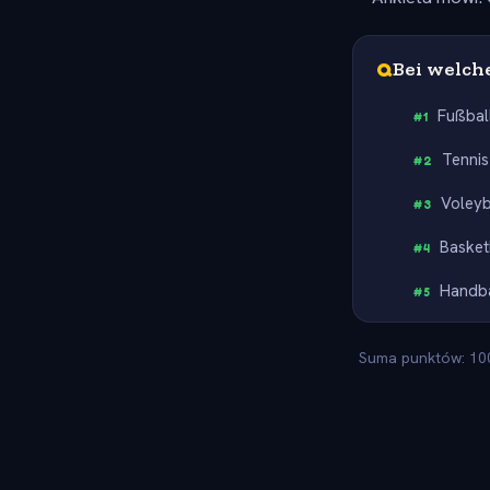
Q
Bei welche
Fußbal
#
1
Tennis
#
2
Voleyb
#
3
Basket
#
4
Handba
#
5
Suma punktów: 100.