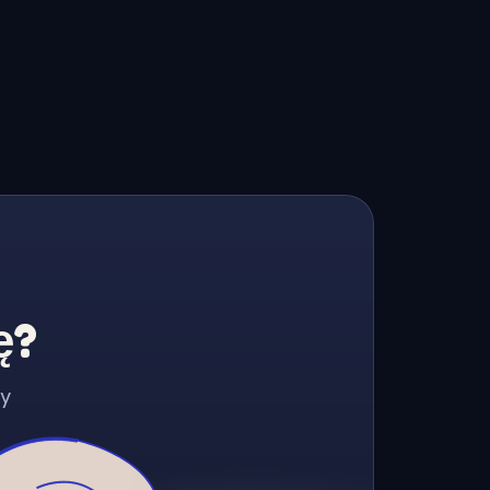
ę?
zy