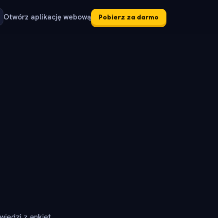
Otwórz aplikację webową
Pobierz za darmo
iedzi z ankiet.