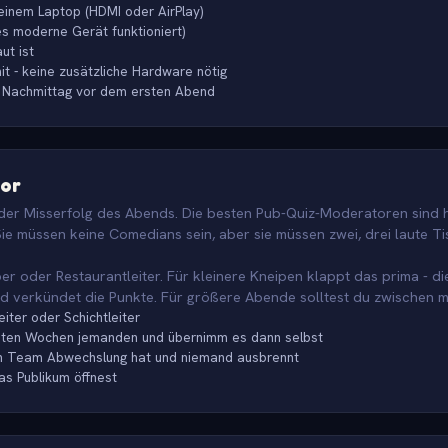
inem Laptop (HDMI oder AirPlay)
s moderne Gerät funktioniert)
ut ist
it - keine zusätzliche Hardware nötig
en Nachmittag vor dem ersten Abend
tor
er Misserfolg des Abends. Die besten Pub-Quiz-Moderatoren sind he
Sie müssen keine Comedians sein, aber sie müssen zwei, drei laute T
er oder Restaurantleiter. Für kleinere Kneipen klappt das prima - d
nd verkündet die Punkte. Für größere Abende solltest du zwischen m
iter oder Schichtleiter
rsten Wochen jemanden und übernimm es dann selbst
ein Team Abwechslung hat und niemand ausbrennt
as Publikum öffnest