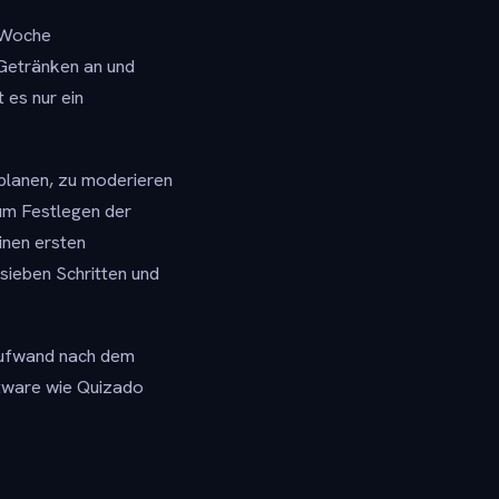
r Woche
 Getränken an und
es nur ein
 planen, zu moderieren
um Festlegen der
inen ersten
sieben Schritten und
 Aufwand nach dem
ftware wie Quizado