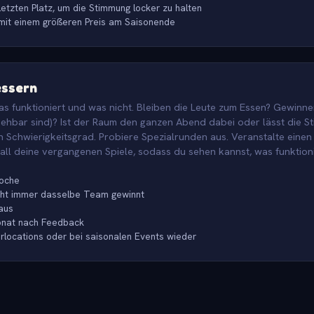
 letzten Platz, um die Stimmung locker zu halten
 mit einem größeren Preis am Saisonende
essern
s funktioniert und was nicht. Bleiben die Leute zum Essen? Gewinn
sehbar sind)? Ist der Raum den ganzen Abend dabei oder lässt die 
 Schwierigkeitsgrad. Probiere Spezialrunden aus. Veranstalte einen
ll deine vergangenen Spiele, sodass du sehen kannst, was funktioni
Woche
icht immer dasselbe Team gewinnt
aus
onat nach Feedback
locations oder bei saisonalen Events wieder