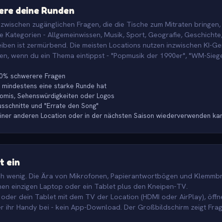
iere deine Runden
 zwischen zugänglichen Fragen, die die Tische zum Mitraten bringen
 Kategorien - Allgemeinwissen, Musik, Sport, Geografie, Geschichte,
ben ist zermürbend. Die meisten Locations nutzen inzwischen KI-Ge
n, wenn du ein Thema eintippst - "Popmusik der 1990er", "WM-Sieger
40% schwerere Fragen
 mindestens eine starke Runde hat
Promis, Sehenswürdigkeiten oder Logos
sschnitte und "Errate den Song"
einer anderen Location oder in der nächsten Saison wiederverwenden ka
t ein
h wenig. Die Ära von Mikrofonen, Papierantwortbögen und Klemmbret
nen einzigen Laptop oder ein Tablet plus den Kneipen-TV.
oder dein Tablet mit dem TV der Location (HDMI oder AirPlay), öffn
ber ihr Handy bei - kein App-Download. Der Großbildschirm zeigt Fra