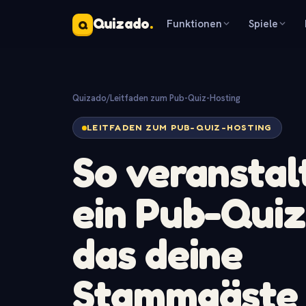
Quizado
.
Funktionen
Spiele
Q
Quizado
/
Leitfaden zum Pub-Quiz-Hosting
LEITFADEN ZUM PUB-QUIZ-HOSTING
So veranstal
ein
Pub-Quiz
das deine
Stammgäste 