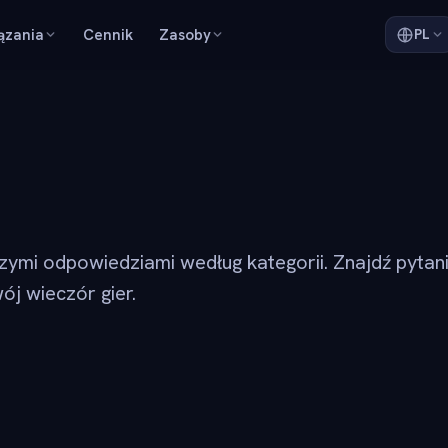
ązania
Cennik
Zasoby
PL
szymi odpowiedziami według kategorii. Znajdź pytan
ój wieczór gier.