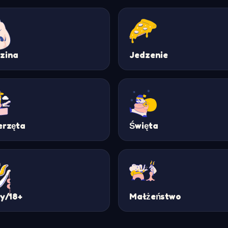
zina
Jedzenie
erzęta
Święta
ty/18+
Małżeństwo