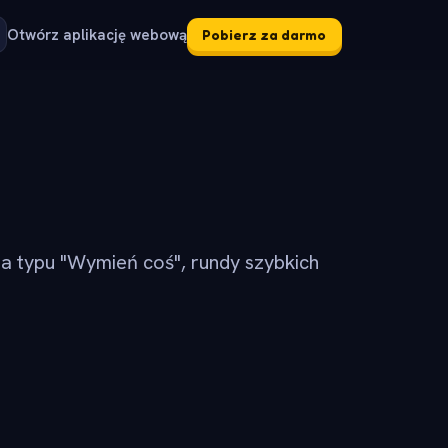
Otwórz aplikację webową
Pobierz za darmo
ia typu "Wymień coś", rundy szybkich