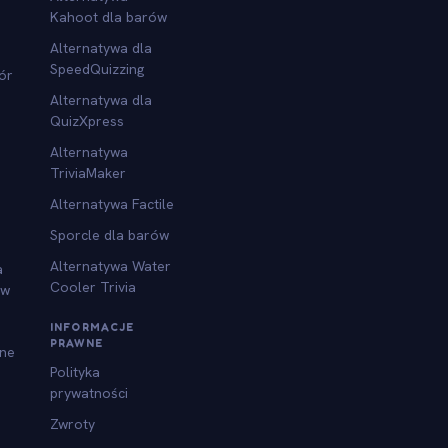
Kahoot dla barów
Alternatywa dla
SpeedQuizzing
ór
Alternatywa dla
QuizXpress
Alternatywa
TriviaMaker
Alternatywa Factile
Sporcle dla barów
Alternatywa Water
a
Cooler Trivia
ów
INFORMACJE
PRAWNE
jne
Polityka
prywatności
Zwroty