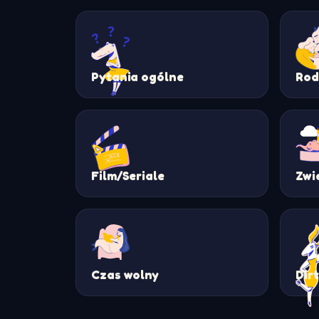
Pytania ogólne
Rod
Film/Seriale
Zwi
Czas wolny
Dir