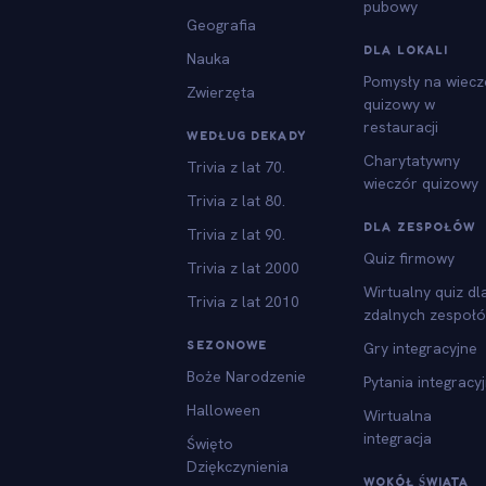
pubowy
Geografia
DLA LOKALI
Nauka
Pomysły na wiecz
Zwierzęta
quizowy w
restauracji
WEDŁUG DEKADY
Charytatywny
Trivia z lat 70.
wieczór quizowy
Trivia z lat 80.
DLA ZESPOŁÓW
Trivia z lat 90.
Quiz firmowy
Trivia z lat 2000
Wirtualny quiz dl
Trivia z lat 2010
zdalnych zespoł
SEZONOWE
Gry integracyjne
Boże Narodzenie
Pytania integracy
Halloween
Wirtualna
integracja
Święto
Dziękczynienia
WOKÓŁ ŚWIATA