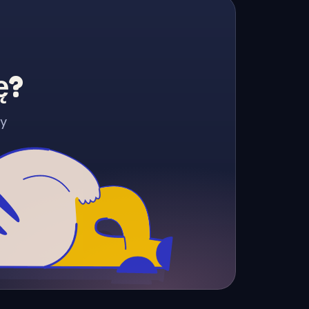
ę?
zy