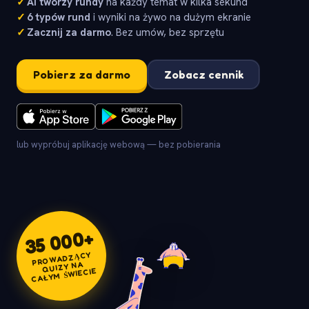
✓
AI tworzy rundy
na każdy temat w kilka sekund
✓
6 typów rund
i wyniki na żywo na dużym ekranie
✓
Zacznij za darmo
. Bez umów, bez sprzętu
Pobierz za darmo
Zobacz cennik
lub wypróbuj aplikację webową — bez pobierania
+
35 000
PROWADZĄCY
QUIZY NA
CAŁYM ŚWIECIE