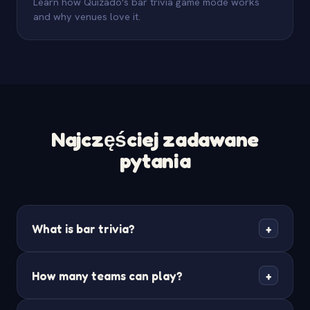
Learn how Quizado's bar trivia game mode works
and why venues love it.
Najczęściej zadawane
pytania
What is bar trivia?
+
Bar trivia (also called pub quiz or trivia night) is a
How many teams can play?
+
social event where teams compete to answer
questions at a bar, pub, or restaurant. A host reads
Quizado supports unlimited teams per game.