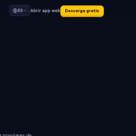
Abrir app web
ES
Descarga gratis
s populares de