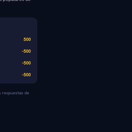
500
-500
-500
-500
as respuestas de