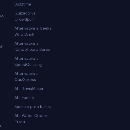
Buzztime
Quizado vs
po
Crowdpurr
Alternativa a Geeks
Who Drink
Alternativa a
un
Kahoot para Bares
Alternativa a
SpeedQuizzing
Alternativa a
QuizXpress
Alt. TriviaMaker
Alt. Factile
Sporcle para bares
Alt. Water Cooler
Trivia
a