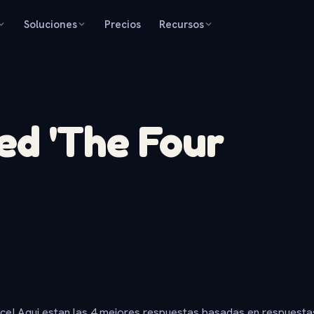
Soluciones
Precios
Recursos
d 'The Four
ice! Aqui estan las 4 mejores respuestas basadas en respuesta