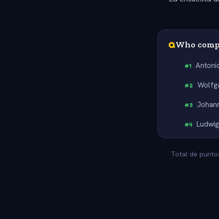
Q
Who compo
Antonio
#
1
Wolfg
#
2
Johann
#
3
Ludwig
#
4
Total de puntos