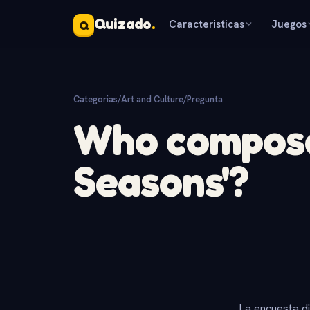
Quizado
.
Caracteristicas
Juegos
Q
Categorias
/
Art and Culture
/
Pregunta
Who compose
Seasons'?
La encuesta d