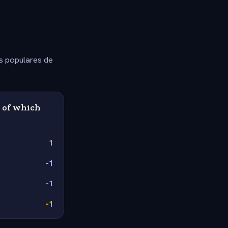
s populares de
s of which
1
-1
-1
-1