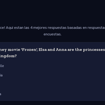
ice! Aqui estan las 4 mejores respuestas basadas en respuesta
encuestas.
ney movie 'Frozen', Elsa and Anna are the princesse
 kingdom?
lle
ia
a