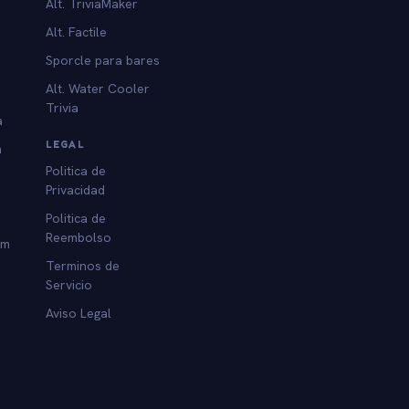
Alt. TriviaMaker
Alt. Factile
Sporcle para bares
Alt. Water Cooler
Trivia
a
LEGAL
a
Politica de
Privacidad
Politica de
Reembolso
am
Terminos de
Servicio
Aviso Legal