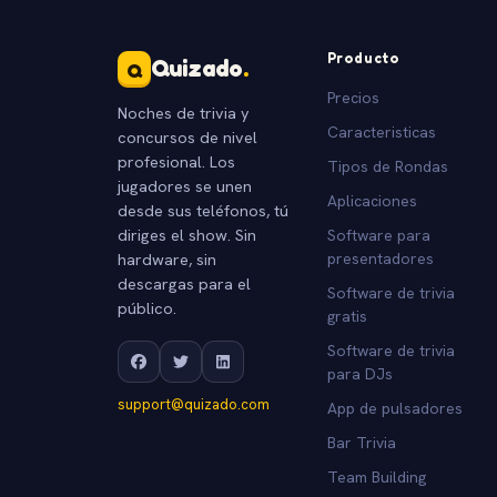
Producto
Quizado
.
Q
Precios
Noches de trivia y
Caracteristicas
concursos de nivel
profesional. Los
Tipos de Rondas
jugadores se unen
Aplicaciones
desde sus teléfonos, tú
diriges el show. Sin
Software para
hardware, sin
presentadores
descargas para el
Software de trivia
público.
gratis
Software de trivia
para DJs
support@quizado.com
App de pulsadores
Bar Trivia
Team Building