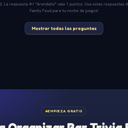
-2. La respuesta #1 "Arendelle" vale 1 puntos. Usa estas respuestas d
Family Feud para tu noche de juegos!
Mostrar todas las preguntas
EMPIEZA GRATIS
 Organizar Bar Trivia