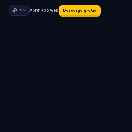
Abrir app web
ES
Descarga gratis