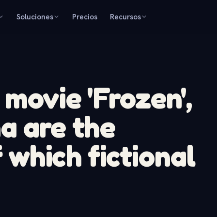
Soluciones
Precios
Recursos
 movie 'Frozen',
a are the
 which fictional