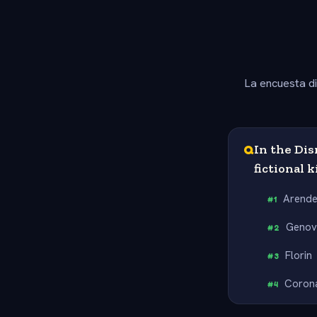
La encuesta d
Q
In the Dis
fictional
Arende
#
1
Genov
#
2
Florin
#
3
Coron
#
4