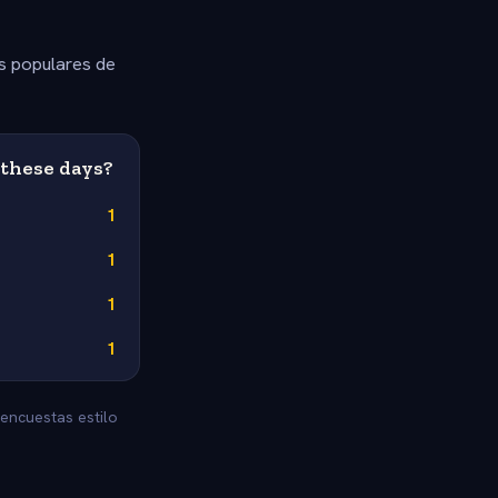
s populares de
 these days?
1
1
1
1
 encuestas estilo