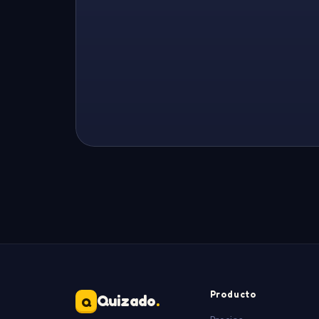
Producto
Quizado
.
Q