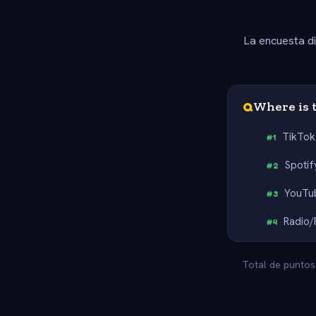
La encuesta d
Q
Where is t
TikTok
#
1
Spotif
#
2
YouTu
#
3
Radio/
#
4
Total de puntos: