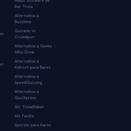
Mejor Software de
Bar Trivia
Alternativa a
Buzztime
Quizado vs
po
Crowdpurr
Alternativa a Geeks
Who Drink
Alternativa a
un
Kahoot para Bares
Alternativa a
SpeedQuizzing
Alternativa a
QuizXpress
Alt. TriviaMaker
Alt. Factile
Sporcle para bares