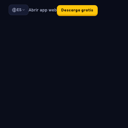
Abrir app web
ES
Descarga gratis