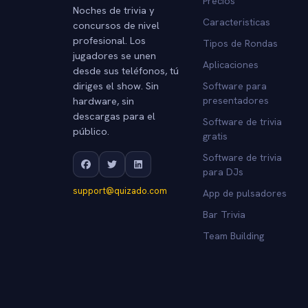
Precios
Noches de trivia y
Caracteristicas
concursos de nivel
profesional. Los
Tipos de Rondas
jugadores se unen
Aplicaciones
desde sus teléfonos, tú
diriges el show. Sin
Software para
hardware, sin
presentadores
descargas para el
Software de trivia
público.
gratis
Software de trivia
para DJs
support@quizado.com
App de pulsadores
Bar Trivia
Team Building