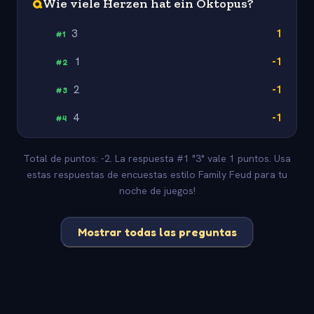
Q
Wie viele Herzen hat ein Oktopus?
3
1
#
1
1
-1
#
2
2
-1
#
3
4
-1
#
4
Total de puntos: -2. La respuesta #1 "3" vale 1 puntos. Usa
estas respuestas de encuestas estilo Family Feud para tu
noche de juegos!
Mostrar todas las preguntas