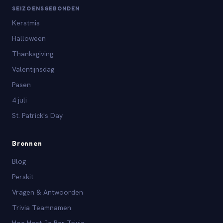
SEIZOENSGEBONDEN
Kerstmis
Halloween
Thanksgiving
Valentijnsdag
Pasen
4 juli
St. Patrick's Day
Bronnen
Blog
Perskit
Vragen & Antwoorden
Trivia Teamnamen
Hoe Host Je Bar Trivia