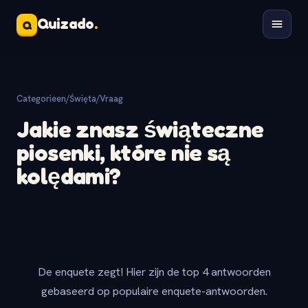
Quizado
.
Q
Categorieen
/
Święta
/
Vraag
Jakie znasz świąteczne
piosenki, które nie są
kolędami?
De enquete zegt! Hier zijn de top 4 antwoorden
gebaseerd op populaire enquete-antwoorden.