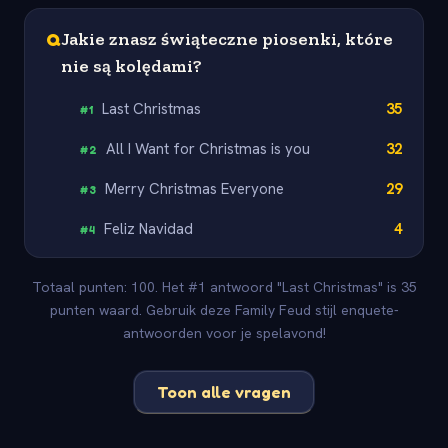
Q
Jakie znasz świąteczne piosenki, które
nie są kolędami?
Last Christmas
35
#
1
All I Want for Christmas is you
32
#
2
Merry Christmas Everyone
29
#
3
Feliz Navidad
4
#
4
Totaal punten: 100. Het #1 antwoord "Last Christmas" is 35
punten waard. Gebruik deze Family Feud stijl enquete-
antwoorden voor je spelavond!
Toon alle vragen