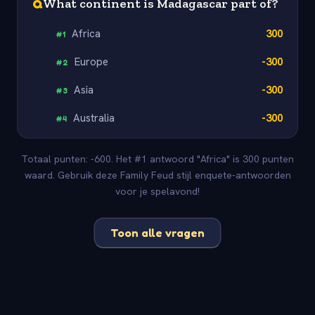
Q
What continent is Madagascar part of?
Africa
300
#
1
Europe
-300
#
2
Asia
-300
#
3
Australia
-300
#
4
Totaal punten: -600. Het #1 antwoord "Africa" is 300 punten
waard. Gebruik deze Family Feud stijl enquete-antwoorden
voor je spelavond!
Toon alle vragen