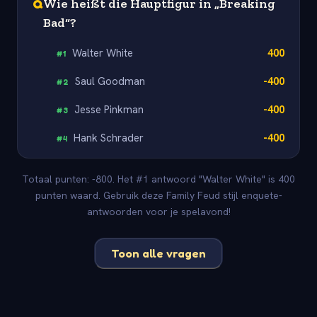
Q
Wie heißt die Hauptfigur in „Breaking
Bad“?
Walter White
400
#
1
Saul Goodman
-400
#
2
Jesse Pinkman
-400
#
3
Hank Schrader
-400
#
4
Totaal punten: -800. Het #1 antwoord "Walter White" is 400
punten waard. Gebruik deze Family Feud stijl enquete-
antwoorden voor je spelavond!
Toon alle vragen