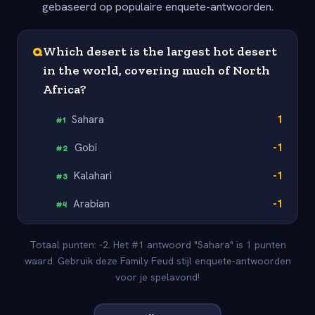
gebaseerd op populaire enquete-antwoorden.
Q
Which desert is the largest hot desert
in the world, covering much of North
Africa?
Sahara
1
#
1
Gobi
-1
#
2
Kalahari
-1
#
3
Arabian
-1
#
4
Totaal punten: -2. Het #1 antwoord "Sahara" is 1 punten
waard. Gebruik deze Family Feud stijl enquete-antwoorden
voor je spelavond!