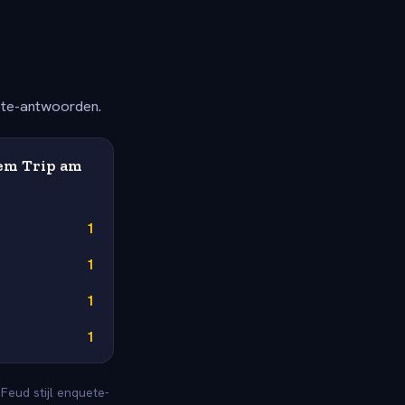
ete-antwoorden.
em Trip am
1
1
1
1
Feud stijl enquete-