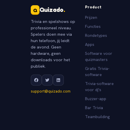
Product
Quizado
.
Q
Prijzen
Trivia en spelshows op
Functies
professioneel niveau.
Spelers doen mee via
Rondetypes
hun telefoon, jij leidt
Apps
de avond. Geen
hardware, geen
Software voor
downloads voor het
quizmasters
publiek.
Gratis Trivia-
software
Trivia-software
voor dj's
support@quizado.com
Buzzer-app
Bar Trivia
Teambuilding