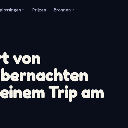
plossingen
Prijzen
Bronnen
rt von
übernachten
 einem Trip am