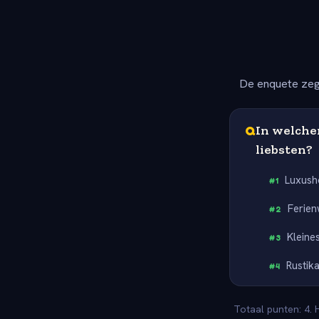
De enquete zeg
Q
In welche
liebsten?
Luxush
#
1
Ferie
#
2
Kleine
#
3
Rustik
#
4
Totaal punten: 4. 