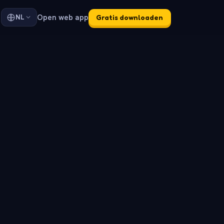
Open web app
NL
Gratis downloaden