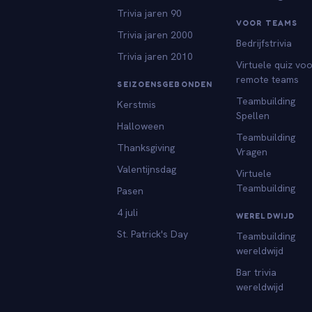
Trivia jaren 90
VOOR TEAMS
Trivia jaren 2000
Bedrijfstrivia
Trivia jaren 2010
Virtuele quiz vo
remote teams
SEIZOENSGEBONDEN
Teambuilding
Kerstmis
Spellen
Halloween
Teambuilding
Thanksgiving
Vragen
Valentijnsdag
Virtuele
Teambuilding
Pasen
4 juli
WERELDWIJD
St. Patrick's Day
Teambuilding
wereldwijd
Bar trivia
wereldwijd