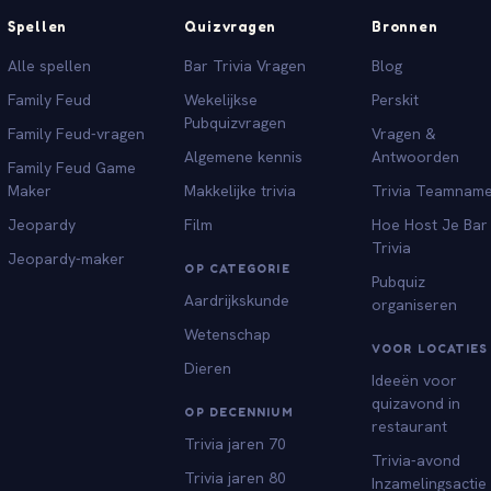
Spellen
Quizvragen
Bronnen
Alle spellen
Bar Trivia Vragen
Blog
Family Feud
Wekelijkse
Perskit
Pubquizvragen
Family Feud-vragen
Vragen &
Algemene kennis
Antwoorden
Family Feud Game
Maker
Makkelijke trivia
Trivia Teamnam
Jeopardy
Film
Hoe Host Je Bar
Trivia
Jeopardy-maker
OP CATEGORIE
Pubquiz
Aardrijkskunde
organiseren
Wetenschap
VOOR LOCATIES
Dieren
Ideeën voor
quizavond in
OP DECENNIUM
restaurant
Trivia jaren 70
Trivia-avond
Trivia jaren 80
Inzamelingsactie