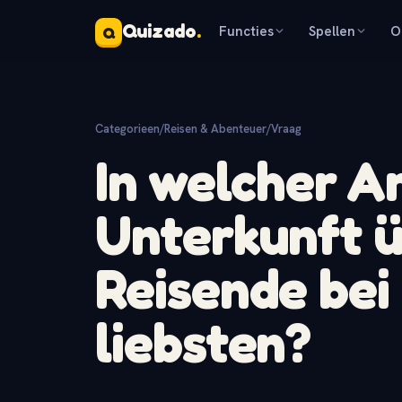
Quizado
.
Functies
Spellen
O
Q
Categorieen
/
Reisen & Abenteuer
/
Vraag
In welcher A
Unterkunft 
Reisende bei
liebsten?