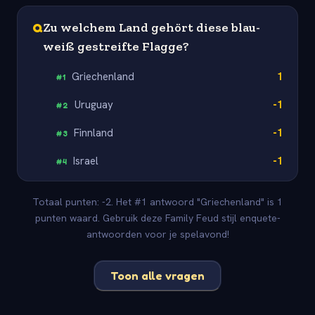
Q
Zu welchem Land gehört diese blau-
weiß gestreifte Flagge?
Griechenland
1
#
1
Uruguay
-1
#
2
Finnland
-1
#
3
Israel
-1
#
4
Totaal punten: -2. Het #1 antwoord "Griechenland" is 1
punten waard. Gebruik deze Family Feud stijl enquete-
antwoorden voor je spelavond!
Toon alle vragen