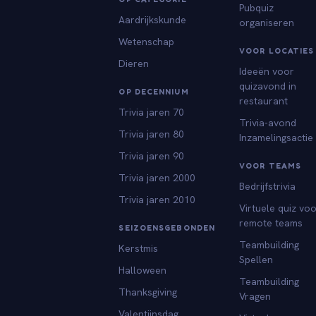
Pubquiz
Aardrijkskunde
organiseren
Wetenschap
VOOR LOCATIES
Dieren
Ideeën voor
quizavond in
OP DECENNIUM
restaurant
Trivia jaren 70
Trivia-avond
Trivia jaren 80
Inzamelingsactie
Trivia jaren 90
VOOR TEAMS
Trivia jaren 2000
Bedrijfstrivia
Trivia jaren 2010
Virtuele quiz vo
remote teams
SEIZOENSGEBONDEN
Teambuilding
Kerstmis
Spellen
Halloween
Teambuilding
Thanksgiving
Vragen
Valentijnsdag