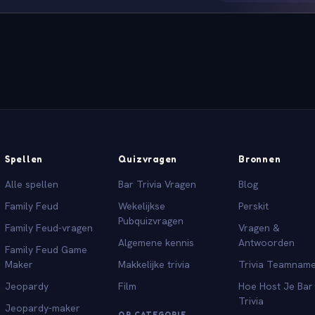
Spellen
Quizvragen
Bronnen
Alle spellen
Bar Trivia Vragen
Blog
Family Feud
Wekelijkse
Perskit
Pubquizvragen
Family Feud-vragen
Vragen &
Algemene kennis
Antwoorden
Family Feud Game
Maker
Makkelijke trivia
Trivia Teamnam
Jeopardy
Film
Hoe Host Je Bar
Trivia
Jeopardy-maker
OP CATEGORIE