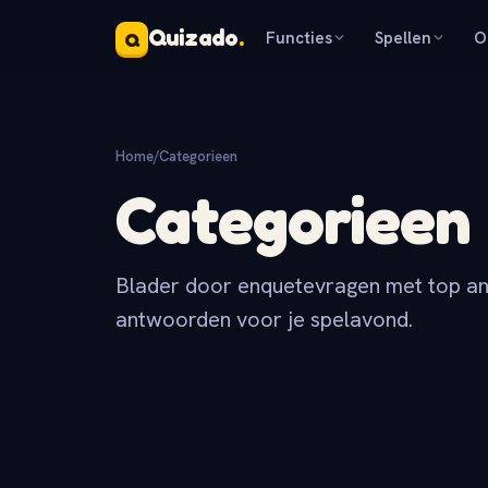
Quizado
.
Functies
Spellen
O
Q
Home
/
Categorieen
Categorieen
Blader door enquetevragen met top ant
antwoorden voor je spelavond.