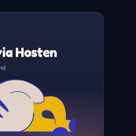
via Hosten
nd