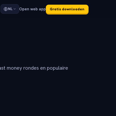
Open web app
NL
Gratis downloaden
ast money rondes en populaire