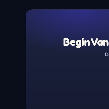
Begin Van
D