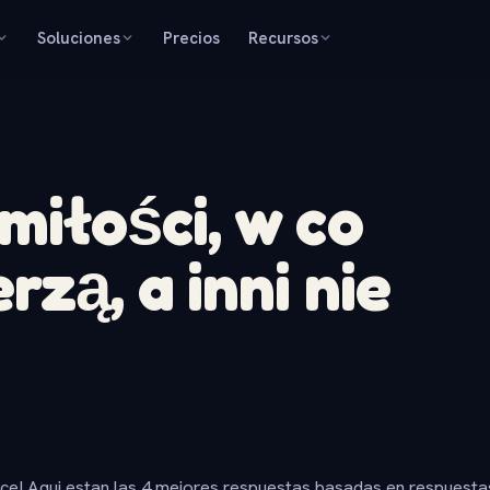
Soluciones
Precios
Recursos
miłości, w co
rzą, a inni nie
ice! Aqui estan las 4 mejores respuestas basadas en respuesta