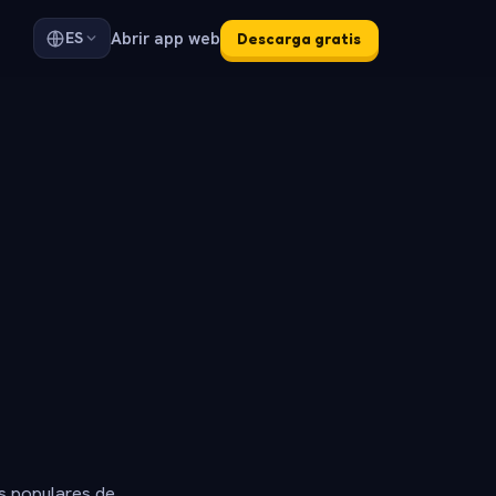
Abrir app web
ES
Descarga gratis
s populares de