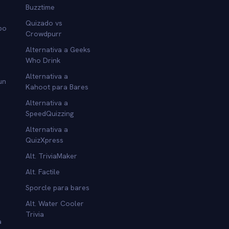
Buzztime
Quizado vs
po
Crowdpurr
Alternativa a Geeks
Who Drink
Alternativa a
un
Kahoot para Bares
Alternativa a
SpeedQuizzing
Alternativa a
QuizXpress
Alt. TriviaMaker
Alt. Factile
Sporcle para bares
Alt. Water Cooler
Trivia
a