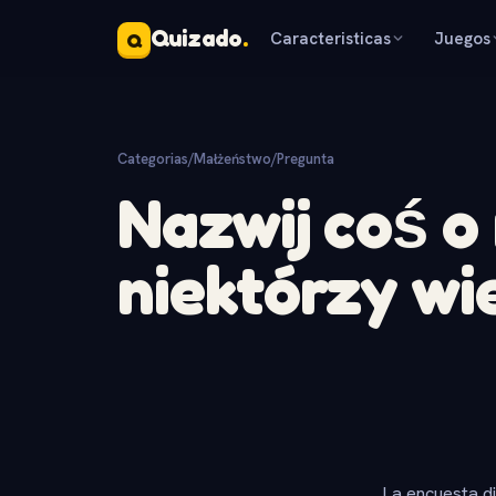
Quizado
.
Caracteristicas
Juegos
Q
Categorias
/
Małżeństwo
/
Pregunta
Nazwij coś o 
niektórzy wie
La encuesta d