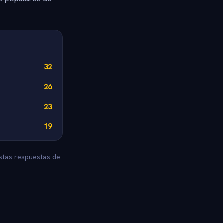
32
26
23
19
estas respuestas de