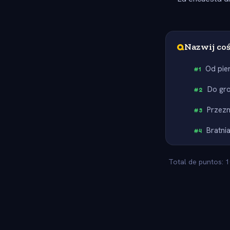
Q
Nazwij coś
Od pie
#
1
Do gr
#
2
Przezn
#
3
Bratni
#
4
Total de puntos: 1