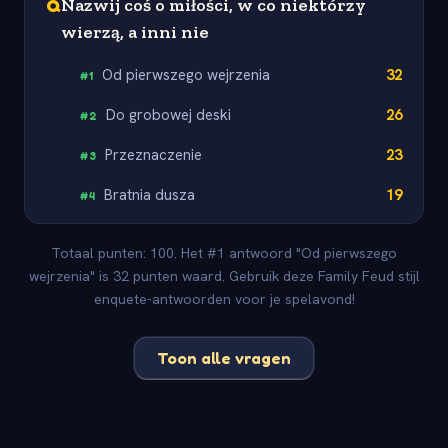
Q
Nazwij coś o miłości, w co niektórzy
wierzą, a inni nie
Od pierwszego wejrzenia
32
#
1
Do grobowej deski
26
#
2
Przeznaczenie
23
#
3
Bratnia dusza
19
#
4
Totaal punten: 100. Het #1 antwoord "Od pierwszego
wejrzenia" is 32 punten waard. Gebruik deze Family Feud stijl
enquete-antwoorden voor je spelavond!
Toon alle vragen