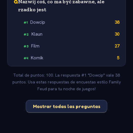
Q
Nazwij coś, co ma być zabawne, ale
rzadko jest
Dowcip
38
#
1
Klaun
30
#
2
Film
27
#
3
Komik
5
#
4
Total de puntos: 100. La respuesta #1 "Dowcip" vale 38
puntos. Usa estas respuestas de encuestas estilo Family
Feud para tu noche de juegos!
Mostrar todas las preguntas