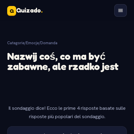
Quizado
.
Q
Categorie
/
Emocje
/
Domanda
Nazwij coś, co ma być
zabawne, ale rzadko jest
Il sondaggio dice! Ecco le prime 4 risposte basate sulle
risposte più popolari del sondaggio.