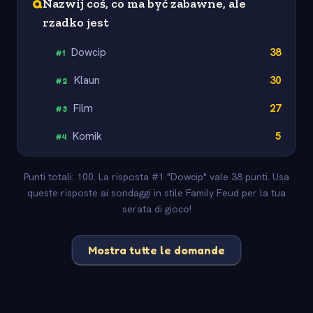
Q
Nazwij coś, co ma być zabawne, ale
rzadko jest
Dowcip
38
#
1
Klaun
30
#
2
Film
27
#
3
Komik
5
#
4
Punti totali: 100. La risposta #1 "Dowcip" vale 38 punti. Usa
queste risposte ai sondaggi in stile Family Feud per la tua
serata di gioco!
Mostra tutte le domande