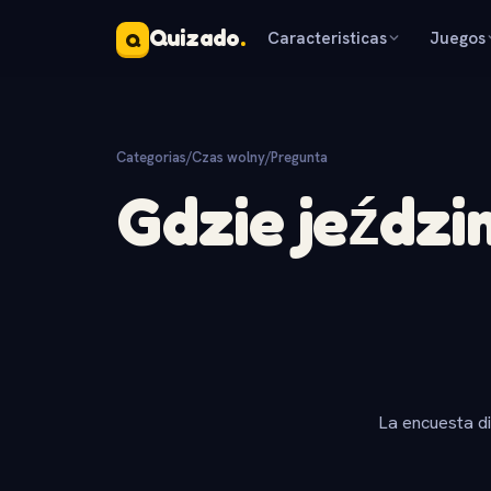
Quizado
.
Caracteristicas
Juegos
Q
Categorias
/
Czas wolny
/
Pregunta
Gdzie jeździ
La encuesta d