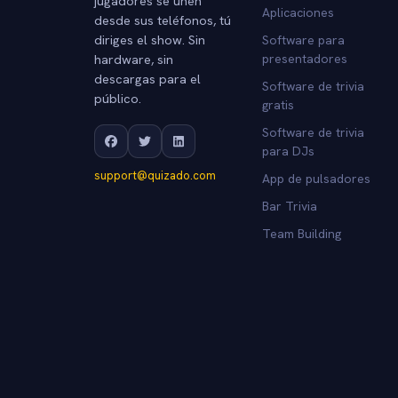
jugadores se unen
Aplicaciones
desde sus teléfonos, tú
diriges el show. Sin
Software para
hardware, sin
presentadores
descargas para el
Software de trivia
público.
gratis
Software de trivia
para DJs
support@quizado.com
App de pulsadores
Bar Trivia
Team Building