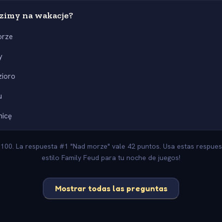
dzimy na wakacje?
orze
y
zioro
u
nicę
 100. La respuesta #1 "Nad morze" vale 42 puntos. Usa estas respue
estilo Family Feud para tu noche de juegos!
Mostrar todas las preguntas