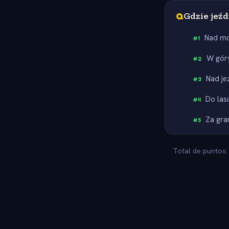
Q
Gdzie jeź
Nad m
#
1
W gór
#
2
Nad je
#
3
Do las
#
4
Za gra
#
5
Total de puntos: