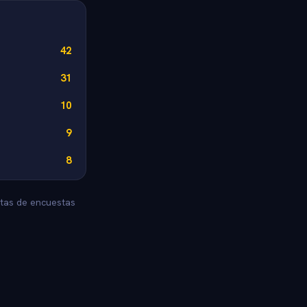
42
31
10
9
8
stas de encuestas