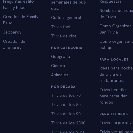
Preguntas estilo
Respuestas
semanales de pub
Family Feud
quiz
Nombres de Equi
Creador de Family
de Trivia
Cultura general
Feud
Como Organizar
Trivia fácil
Jeopardy
Bar Trivia
Trivia de cine
Creador de
Cómo organizar 
Jeopardy
pub quiz
POR CATEGORÍA
Geografía
PARA LOCALES
Ciencia
Ideas para noche
de trivia en
Animales
restaurantes
POR DÉCADA
Trivia benéfica
Trivia de los 70
para recaudar
fondos
Trivia de los 80
Trivia de los 90
PARA EQUIPOS
Trivia corporativ
Trivia de los 2000
Trivia virtual par
Trivia de los 2010