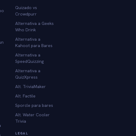
Quizado vs
po
Crowdpurr
Alternativa a Geeks
Who Drink
Alternativa a
un
Kahoot para Bares
Alternativa a
SpeedQuizzing
Alternativa a
QuizXpress
Alt. TriviaMaker
Alt. Factile
Sporcle para bares
Alt. Water Cooler
Trivia
a
LEGAL
a