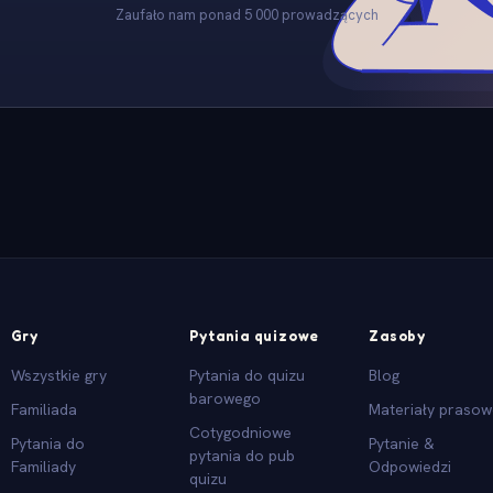
Zaufało nam ponad 5 000 prowadzących
Gry
Pytania quizowe
Zasoby
Wszystkie gry
Pytania do quizu
Blog
barowego
Familiada
Materiały praso
Cotygodniowe
Pytania do
Pytanie &
pytania do pub
Familiady
Odpowiedzi
quizu