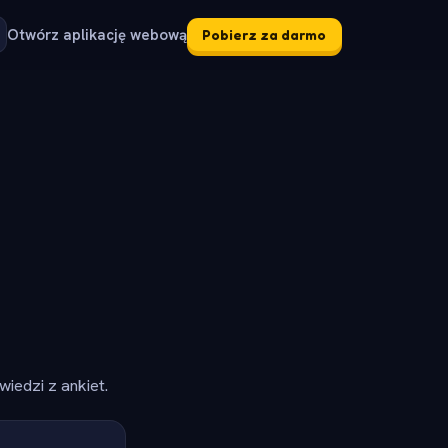
Otwórz aplikację webową
Pobierz za darmo
iedzi z ankiet.