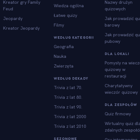
Kreator gry Family
Nazwy drużyn
Wiedza ogólna
Feud
quizowych
Łatwe quizy
Jeopardy
Jak prowadzić qu
Filmy
barowy
Kreator Jeopardy
Jak prowadzić qu
WEDŁUG KATEGORII
pubowy
Geografia
DLA LOKALI
Nauka
Pomysły na wiecz
Zwierzęta
quizowy w
restauracji
WEDŁUG DEKADY
Charytatywny
Trivia z lat 70.
wieczór quizowy
Trivia z lat 80.
DLA ZESPOŁÓW
Trivia z lat 90.
Quiz firmowy
Trivia z lat 2000
Wirtualny quiz dl
Trivia z lat 2010
zdalnych zespoł
SEZONOWE
Gry integracyjne