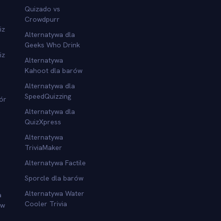
Quizado vs
Crowdpurr
iz
Alternatywa dla
Geeks Who Drink
iz
Alternatywa
Kahoot dla barów
Alternatywa dla
SpeedQuizzing
ór
Alternatywa dla
QuizXpress
Alternatywa
TriviaMaker
Alternatywa Factile
Sporcle dla barów
Alternatywa Water
a
Cooler Trivia
ów