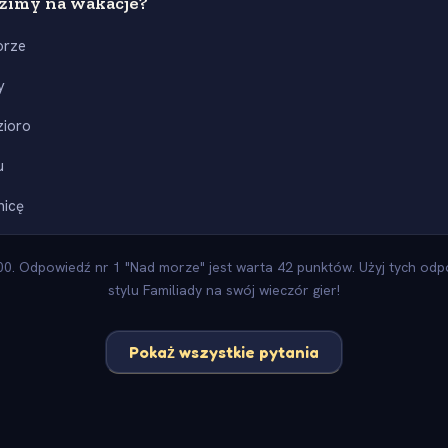
dzimy na wakacje?
orze
y
zioro
u
nicę
0. Odpowiedź nr 1 "Nad morze" jest warta 42 punktów. Użyj tych odpo
stylu Familiady na swój wieczór gier!
Pokaż wszystkie pytania