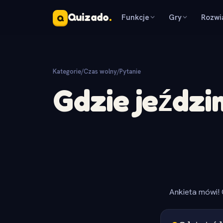
Quizado
.
Funkcje
Gry
Rozwi
Q
Kategorie
/
Czas wolny
/
Pytanie
Gdzie jeździ
Ankieta mówi! 