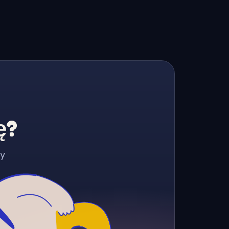
ę?
zy