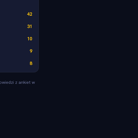
42
31
10
9
8
wiedzi z ankiet w