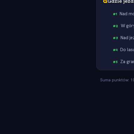
Q
Gdzie jeź
Nad m
#
1
W gór
#
2
Nad je
#
3
Do las
#
4
Za gra
#
5
Suma punktów: 10