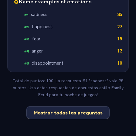
Q
Name examples of emotions
sadness
35
#
1
happiness
27
#
2
fear
15
#
3
anger
13
#
4
disappointment
10
#
5
Total de puntos: 100. La respuesta #1 "sadness" vale 35
puntos. Usa estas respuestas de encuestas estilo Family
Feud para tu noche de juegos!
Mostrar todas las preguntas