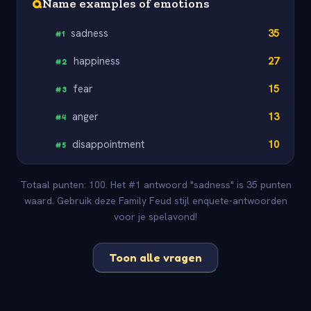
Q
Name examples of emotions
sadness
35
#
1
happiness
27
#
2
fear
15
#
3
anger
13
#
4
disappointment
10
#
5
Totaal punten: 100. Het #1 antwoord "sadness" is 35 punten
waard. Gebruik deze Family Feud stijl enquete-antwoorden
voor je spelavond!
Toon alle vragen