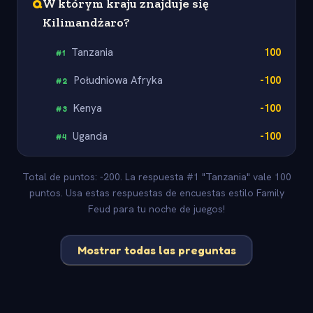
Q
W którym kraju znajduje się
Kilimandżaro?
Tanzania
100
#
1
Południowa Afryka
-100
#
2
Kenya
-100
#
3
Uganda
-100
#
4
Total de puntos: -200. La respuesta #1 "Tanzania" vale 100
puntos. Usa estas respuestas de encuestas estilo Family
Feud para tu noche de juegos!
Mostrar todas las preguntas