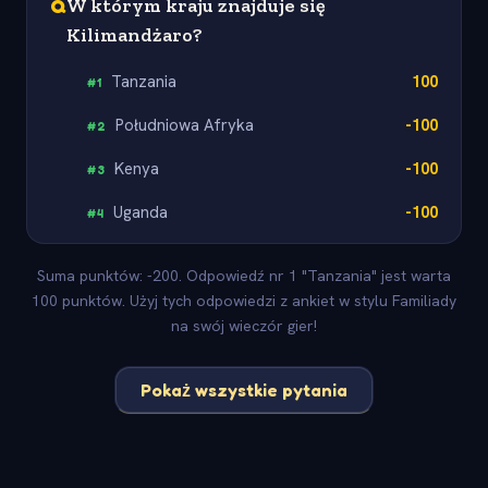
Q
W którym kraju znajduje się
Kilimandżaro?
Tanzania
100
#
1
Południowa Afryka
-100
#
2
Kenya
-100
#
3
Uganda
-100
#
4
Suma punktów: -200. Odpowiedź nr 1 "Tanzania" jest warta
100 punktów. Użyj tych odpowiedzi z ankiet w stylu Familiady
na swój wieczór gier!
Pokaż wszystkie pytania