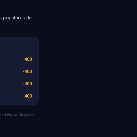
s populares de
400
-400
-400
-400
as respuestas de