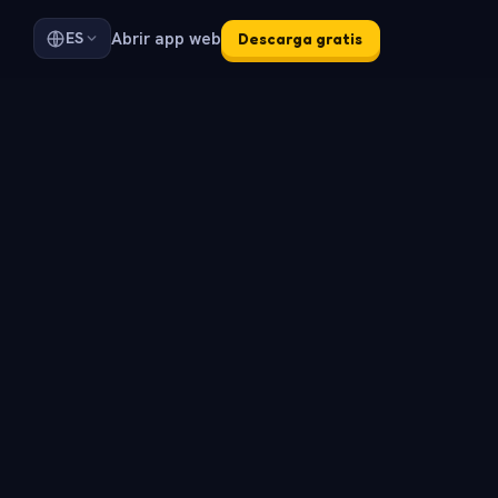
Abrir app web
ES
Descarga gratis