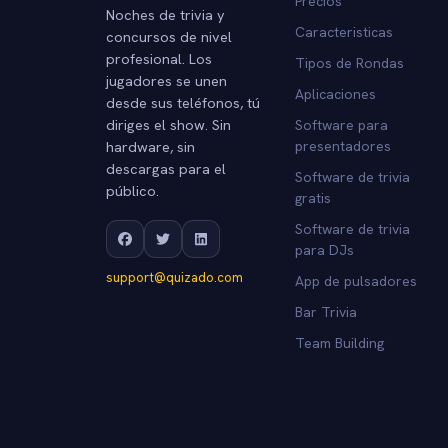
Precios
Noches de trivia y
Caracteristicas
concursos de nivel
profesional. Los
Tipos de Rondas
jugadores se unen
Aplicaciones
desde sus teléfonos, tú
diriges el show. Sin
Software para
hardware, sin
presentadores
descargas para el
Software de trivia
público.
gratis
Software de trivia
para DJs
support@quizado.com
App de pulsadores
Bar Trivia
Team Building