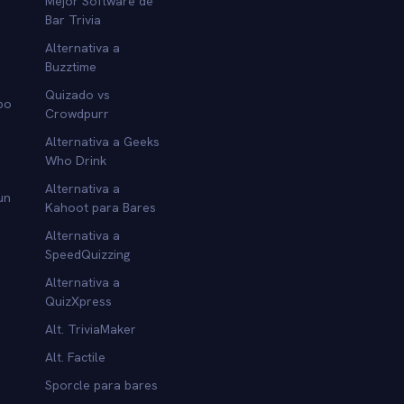
Mejor Software de
Bar Trivia
Alternativa a
Buzztime
Quizado vs
po
Crowdpurr
Alternativa a Geeks
Who Drink
Alternativa a
un
Kahoot para Bares
Alternativa a
SpeedQuizzing
Alternativa a
QuizXpress
Alt. TriviaMaker
Alt. Factile
Sporcle para bares