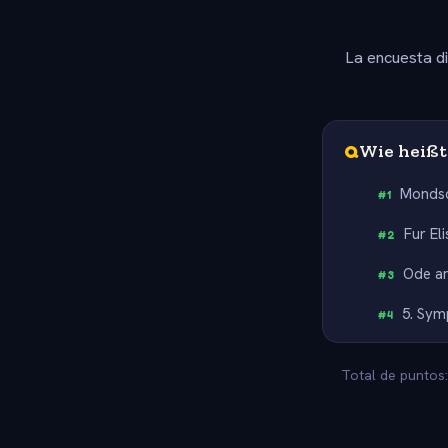
La encuesta d
Q
Wie heißt
Mondsc
#
1
Fur Eli
#
2
Ode an
#
3
5. Sym
#
4
Total de puntos