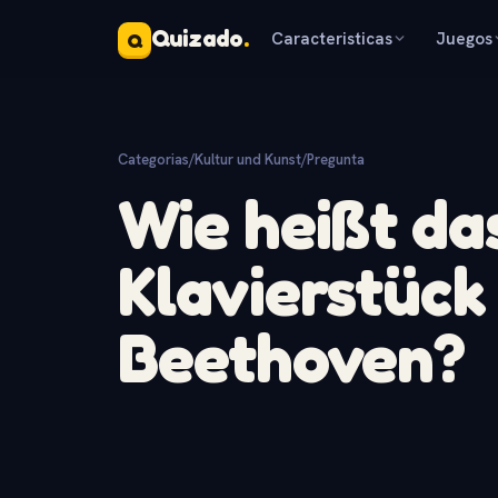
Quizado
.
Caracteristicas
Juegos
Q
Categorias
/
Kultur und Kunst
/
Pregunta
Wie heißt d
Klavierstück
Beethoven?