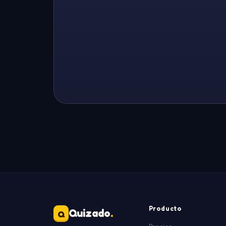
Producto
Quizado
.
Q