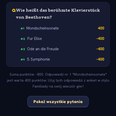
Q
Wie heißt das berühmte Klavierstück
von Beethoven?
Mondscheinsonate
400
#
1
Fur Elise
-400
#
2
Ode an die Freude
-400
#
3
5. Symphonie
-400
#
4
Suma punktów: -800. Odpowiedź nr 1 "Mondscheinsonate"
jest warta 400 punktów. Użyj tych odpowiedzi z ankiet w stylu
Familiady na swój wieczór gier!
Pokaż wszystkie pytania