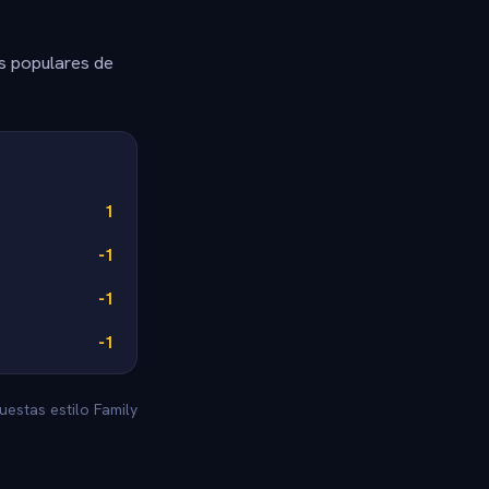
s populares de
1
-1
-1
-1
uestas estilo Family