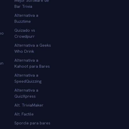
Mejor Software de
Bar Trivia
Alternativa a
Buzztime
Quizado vs
po
Crowdpurr
Alternativa a Geeks
Who Drink
Alternativa a
un
Kahoot para Bares
Alternativa a
SpeedQuizzing
Alternativa a
QuizXpress
Alt. TriviaMaker
Alt. Factile
Sporcle para bares