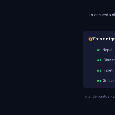
La encuesta d
Q
This uniqu
Nepal
#
1
Bhuta
#
2
Tibet
#
3
Sri La
#
4
Total de puntos: -2