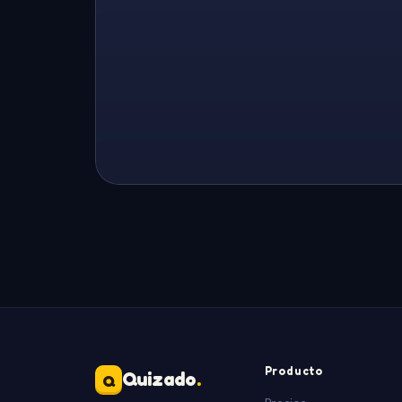
Producto
Quizado
.
Q