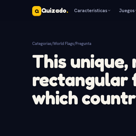
Quizado
.
Caracteristicas
Juegos
Q
Categorias
/
World Flags
/
Pregunta
This unique,
rectangular 
which count