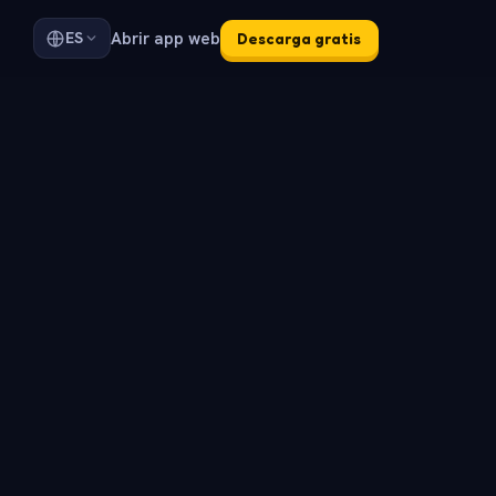
Abrir app web
ES
Descarga gratis