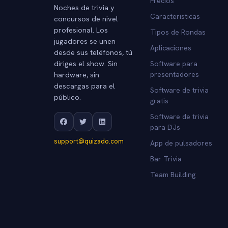
Precios
Noches de trivia y
Caracteristicas
concursos de nivel
profesional. Los
Tipos de Rondas
jugadores se unen
Aplicaciones
desde sus teléfonos, tú
diriges el show. Sin
Software para
hardware, sin
presentadores
descargas para el
Software de trivia
público.
gratis
Software de trivia
para DJs
support@quizado.com
App de pulsadores
Bar Trivia
Team Building