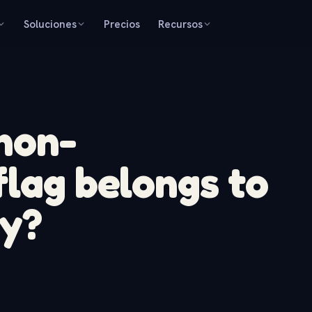
Soluciones
Precios
Recursos
 non-
flag belongs to
ry?